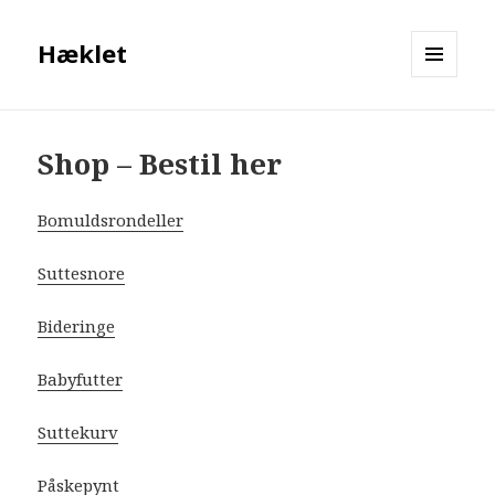
Hæklet
MENU
OG
WIDGETS
Shop – Bestil her
Bomuldsrondeller
Suttesnore
Bideringe
Babyfutter
Suttekurv
Påskepynt